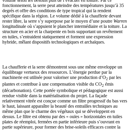
volume selon les besoins puis de l’évacuer en toiture. Par ce
fonctionnement, la serre peut atteindre des tempéra­tures jusqu’à 35
degrés et offre des conditions de type tropical qui la rendent
spécifique dans la région. Le volume dédié à la chaufferie devant
rester libre, la serre s’y superpose par le moyen d’une poutre
Warren
longitudi­nale où s’appuient le plancher intermédiaire et la toiture. La
structure en acier et la charpente en bois suppor­tant un revêtement
en tuiles, s’entraident statiquement et forment une expression
hybride, mêlant dispositifs technologiques et archaïques.
La chaufferie et la serre démontrent sous une même enveloppe un
équilibrage vertueux des ressources. L’énergie perdue par la
machinerie est utilisée pour valo­riser une production d’O
par les
2
plantes et contribue à une compensation visible du CO
émis
2
(décarbonation). Cette portée symbolique et pédagogique est aussi
ren­due visible dans la matérialisation du projet. La façade
relativement vitrée est conçue comme un filtre progressif du bas vers
le haut, laissant apparaître la beauté des entrailles techniques au
même plan que le charme des végétaux qui se développent en
dessus. Le filtre est obtenu par des « ouïes » horizontales en tuiles
plates de réemploi, fermées en partie inférieure puis s’ouvrant en
partie supérieure, pour former des brise-soleils effi­caces contre la